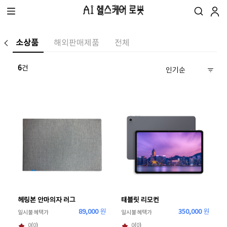
기
소상품
해외판매제품
전체
6
건
헤링본 안마의자 러그
태블릿 리모컨
89,000
원
350,000
원
일시불 혜택가
일시불 혜택가
0
(
0
)
0
(
0
)