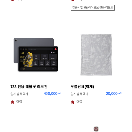
팔콘N/팔콘i/아이로보 전용 리모컨
733 전용 태블릿 리모컨
무릎담요(하계)
450,000
원
20,000
원
일시불 혜택가
일시불 혜택가
0
(
0
)
0
(
0
)