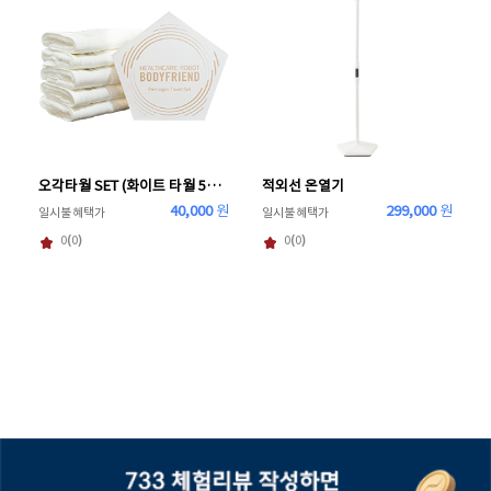
오각타월 SET (화이트 타월 5개입)
적외선 온열기
40,000
원
299,000
원
일시불 혜택가
일시불 혜택가
0
(
0
)
0
(
0
)