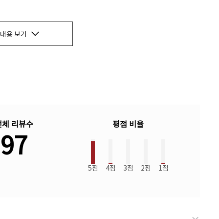
내용 보기
전체 리뷰수
평점 비율
97
5점
4점
3점
2점
1점