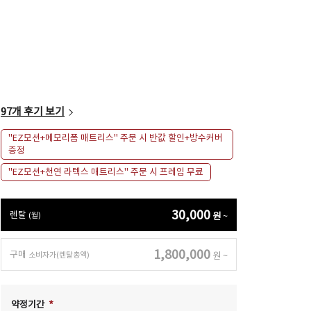
모션 침대
EZ모션 (EZ Motion)
상하체 독립 모션, 각 있는 라이프스타일
97
개 후기 보기
"EZ모션+메모리폼 매트리스" 주문 시 반값 할인+방수커버
증정
"EZ모션+천연 라텍스 매트리스" 주문 시 프레임 무료
30,000
렌탈
(월)
원
~
1,800,000
구매
소비자가(렌탈총액)
원
~
약정기간