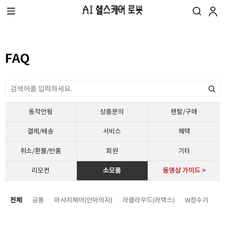
FAQ
동작안됨
상품문의
렌탈/구매
결제/배송
서비스
혜택
취소/환불/반품
회원
기타
리모컨
소모품
동영상 가이드 >
전체
공통
마사지체어(안마의자)
라클라우드(라텍스)
W정수기